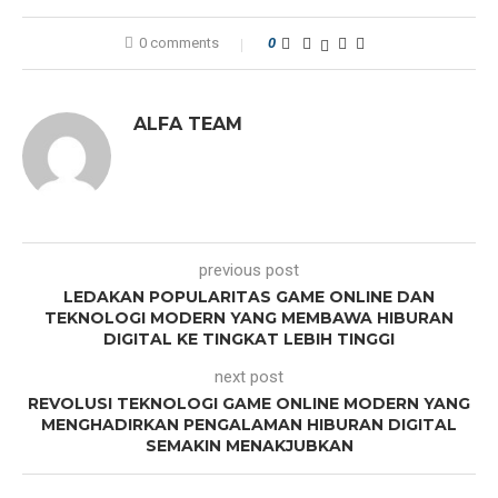
0 comments
0
ALFA TEAM
previous post
LEDAKAN POPULARITAS GAME ONLINE DAN
TEKNOLOGI MODERN YANG MEMBAWA HIBURAN
DIGITAL KE TINGKAT LEBIH TINGGI
next post
REVOLUSI TEKNOLOGI GAME ONLINE MODERN YANG
MENGHADIRKAN PENGALAMAN HIBURAN DIGITAL
SEMAKIN MENAKJUBKAN