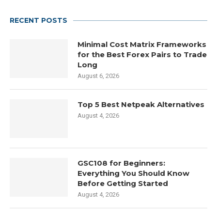
RECENT POSTS
Minimal Cost Matrix Frameworks
for the Best Forex Pairs to Trade
Long
August 6, 2026
Top 5 Best Netpeak Alternatives
August 4, 2026
GSC108 for Beginners:
Everything You Should Know
Before Getting Started
August 4, 2026