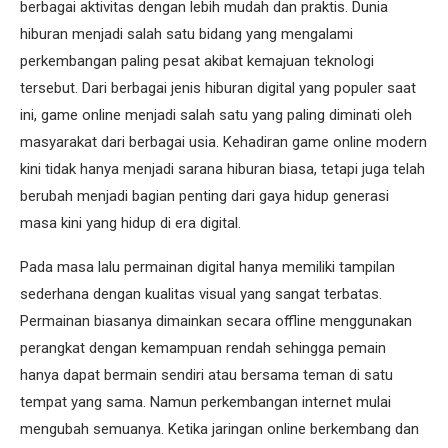
berbagai aktivitas dengan lebih mudah dan praktis. Dunia
hiburan menjadi salah satu bidang yang mengalami
perkembangan paling pesat akibat kemajuan teknologi
tersebut. Dari berbagai jenis hiburan digital yang populer saat
ini, game online menjadi salah satu yang paling diminati oleh
masyarakat dari berbagai usia. Kehadiran game online modern
kini tidak hanya menjadi sarana hiburan biasa, tetapi juga telah
berubah menjadi bagian penting dari gaya hidup generasi
masa kini yang hidup di era digital.
Pada masa lalu permainan digital hanya memiliki tampilan
sederhana dengan kualitas visual yang sangat terbatas.
Permainan biasanya dimainkan secara offline menggunakan
perangkat dengan kemampuan rendah sehingga pemain
hanya dapat bermain sendiri atau bersama teman di satu
tempat yang sama. Namun perkembangan internet mulai
mengubah semuanya. Ketika jaringan online berkembang dan