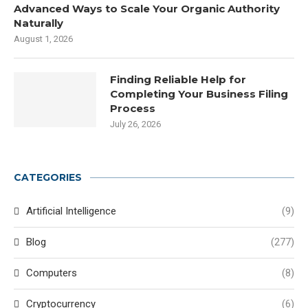
Advanced Ways to Scale Your Organic Authority
Naturally
August 1, 2026
Finding Reliable Help for
Completing Your Business Filing
Process
July 26, 2026
CATEGORIES
Artificial Intelligence
(9)
Blog
(277)
Computers
(8)
Cryptocurrency
(6)