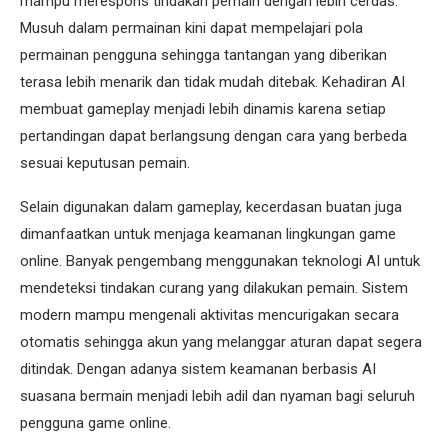
mampu merespons tindakan pemain dengan lebih cerdas.
Musuh dalam permainan kini dapat mempelajari pola
permainan pengguna sehingga tantangan yang diberikan
terasa lebih menarik dan tidak mudah ditebak. Kehadiran AI
membuat gameplay menjadi lebih dinamis karena setiap
pertandingan dapat berlangsung dengan cara yang berbeda
sesuai keputusan pemain.
Selain digunakan dalam gameplay, kecerdasan buatan juga
dimanfaatkan untuk menjaga keamanan lingkungan game
online. Banyak pengembang menggunakan teknologi AI untuk
mendeteksi tindakan curang yang dilakukan pemain. Sistem
modern mampu mengenali aktivitas mencurigakan secara
otomatis sehingga akun yang melanggar aturan dapat segera
ditindak. Dengan adanya sistem keamanan berbasis AI
suasana bermain menjadi lebih adil dan nyaman bagi seluruh
pengguna game online.